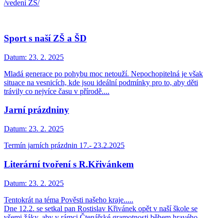
/vedení ZŠ/
Sport s naší ZŠ a ŠD
Datum:
23. 2. 2025
Mladá generace po pohybu moc netouží. Nepochopitelná je však
situace na vesnicích, kde jsou ideální podmínky pro to, aby děti
trávily co nejvíce času v přírodě....
Jarní prázdniny
Datum:
23. 2. 2025
Termín jarních prázdnin 17.- 23.2.2025
Literární tvoření s R.Křivánkem
Datum:
23. 2. 2025
Tentokrát na téma Pověsti našeho kraje.....
Dne 12.2. se setkal pan Rostislav Křivánek opět v naší škole se
všemi žáky, aby v rámci Čtenářské gramotnosti během hravého