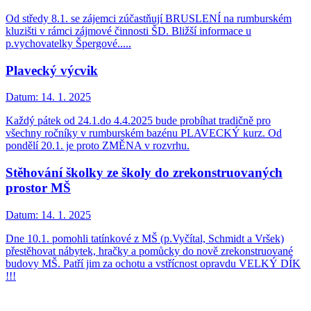
Od středy 8.1. se zájemci zúčastňují BRUSLENÍ na rumburském
kluzišti v rámci zájmové činnosti ŠD. Bližší informace u
p.vychovatelky Špergové.....
Plavecký výcvik
Datum:
14. 1. 2025
Každý pátek od 24.1.do 4.4.2025 bude probíhat tradičně pro
všechny ročníky v rumburském bazénu PLAVECKÝ kurz. Od
pondělí 20.1. je proto ZMĚNA v rozvrhu.
Stěhování školky ze školy do zrekonstruovaných
prostor MŠ
Datum:
14. 1. 2025
Dne 10.1. pomohli tatínkové z MŠ (p.Vyčítal, Schmidt a Vršek)
přestěhovat nábytek, hračky a pomůcky do nově zrekonstruované
budovy MŠ. Patří jim za ochotu a vstřícnost opravdu VELKÝ DÍK
!!!