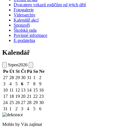
Dvacatero vzkazů rodičům od jejich dětí
Fotogalerie
Videoarchiv
Kalendář akcí
Sponzoři
Školská rada
Povinné informace
E-podatelna
Kalendář
Srpen
2026
Po
Út
St
Čt
Pá
So
Ne
27
28
29
30
31
1
2
3
4
5
6
7
8
9
10
11
12
13
14
15
16
17
18
19
20
21
22
23
24
25
26
27
28
29
30
31
1
2
3
4
5
6
Mohlo by Vás zajímat