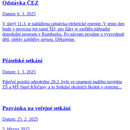
Odstávka ČEZ
Datum:
6. 3. 2025
V úterý 11.3. je nahlášena odstávka elektrické energie. V tento den
bude v provozu jen ranní ŠD, pro žáky je zajištěn náhradní
dopolední program v Rumburku. Po návratu prosíme o vyzvednutí
dětí, obědy zajištěny nejsou. Děkujeme.
Přátelské setkání
Datum:
1. 3. 2025
Páteční pozdní odpoledne 28.2. bylo ve znamení malého projektu
ZŠ a MŠ Staré Křečany, a to Setkání okolních školek v regionu...
Pozvánka na veřejné setkání
Datum:
25. 2. 2025
5. března 2025