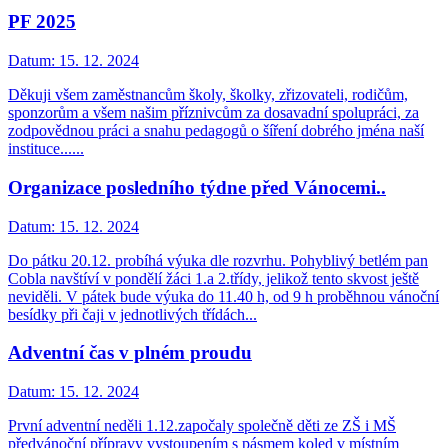
PF 2025
Datum:
15. 12. 2024
Děkuji všem zaměstnancům školy, školky, zřizovateli, rodičům,
sponzorům a všem našim příznivcům za dosavadní spolupráci, za
zodpovědnou práci a snahu pedagogů o šíření dobrého jména naší
instituce......
Organizace posledního týdne před Vánocemi..
Datum:
15. 12. 2024
Do pátku 20.12. probíhá výuka dle rozvrhu. Pohyblivý betlém pan
Cobla navštíví v pondělí žáci 1.a 2.třídy, jelikož tento skvost ještě
neviděli. V pátek bude výuka do 11.40 h, od 9 h proběhnou vánoční
besídky při čaji v jednotlivých třídách...
Adventní čas v plném proudu
Datum:
15. 12. 2024
První adventní neděli 1.12.započaly společně děti ze ZŠ i MŠ
předvánoční přípravy vystoupením s pásmem koled v místním