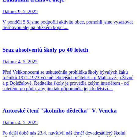
Datum:
9. 5. 2025
V pondělí 5.5.jsme podpořili aktivitu obce, pomohli jsme vysazovat
třešňovou alej na blízkém kopci....
Sraz absolventů školy po 40 letech
Datum:
4. 5. 2025
Před Velikonocemi se uskutečnila prohlídka školy bývalých žáků
ročníků 1971-1973 včetně tehdejších učitelek - p.Malíkové, p.Živné
a p.Doležalové. Ředitelka školy je provedla celým interiérem - od
suterénu po půdu, aby jim tak připomněla jejich dětství....
Autorské čtení "školního dědečka" V. Vencka
Datum:
4. 5. 2025
Po delší době nás 23.4. navštívil náš téměř devadesátiletý školní