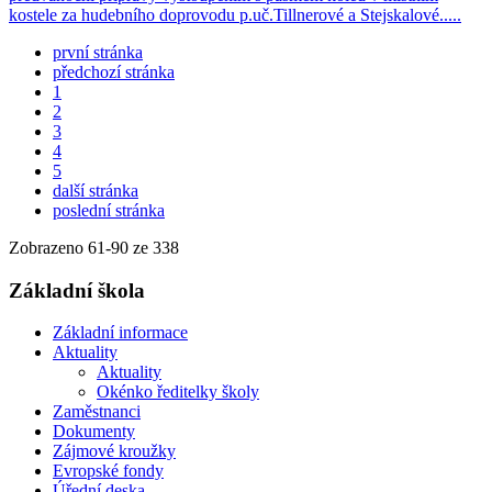
kostele za hudebního doprovodu p.uč.Tillnerové a Stejskalové.....
první stránka
předchozí stránka
1
2
3
4
5
další stránka
poslední stránka
Zobrazeno
61
-
90
ze 338
Základní škola
Základní informace
Aktuality
Aktuality
Okénko ředitelky školy
Zaměstnanci
Dokumenty
Zájmové kroužky
Evropské fondy
Úřední deska