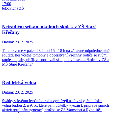
17:00
tělocvična ZŠ
Netradiční setkání okolních školek v ZŠ Staré
Křečany
Datum:
23. 2. 2025
Tímto zveme v pátek 28.2. od 15 - 18 h na zábavné odpoledne plné
soutěží, her včetně tomboly a občerstvení všechny rodiče se svými
ratolestmi, aby přišli, zasportovali si a pobavili se...... /kolektiv ZŠ a
MŠ Staré Křečany/
Ředitelská volna
Datum:
23. 2. 2025
Svátky v květnu letošního roku vycházejí na čtvrtky, ředitelská
volna budou 2. a 9. 5., které paní učitelky využijí k přípravě jarních
aktivit (prolínání generací, družba se ZŠ Varnsdorf a Rybniště).