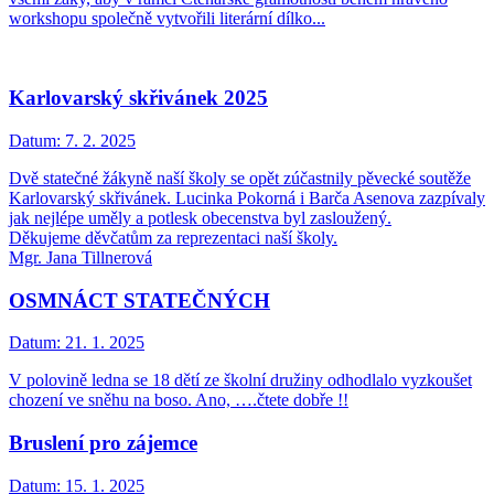
workshopu společně vytvořili literární dílko...
Karlovarský skřivánek 2025
Datum:
7. 2. 2025
Dvě statečné žákyně naší školy se opět zúčastnily pěvecké soutěže
Karlovarský skřivánek. Lucinka Pokorná i Barča Asenova zazpívaly
jak nejlépe uměly a potlesk obecenstva byl zasloužený.
Děkujeme děvčatům za reprezentaci naší školy.
Mgr. Jana Tillnerová
OSMNÁCT STATEČNÝCH
Datum:
21. 1. 2025
V polovině ledna se 18 dětí ze školní družiny odhodlalo vyzkoušet
chození ve sněhu na boso. Ano, ….čtete dobře !!
Bruslení pro zájemce
Datum:
15. 1. 2025