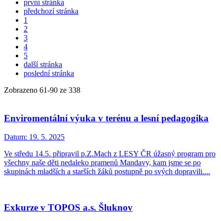
první stránka
předchozí stránka
1
2
3
4
5
další stránka
poslední stránka
Zobrazeno
61
-
90
ze 338
Enviromentální výuka v terénu a lesní pedagogika
Datum:
19. 5. 2025
Ve středu 14.5. připravil p.Z.Mach z LESY ČR úžasný program pro
všechny naše děti nedaleko pramenů Mandavy, kam jsme se po
skupinách mladších a starších žáků postupně po svých dopravili....
Exkurze v TOPOS a.s. Šluknov