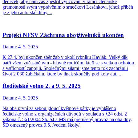
dědeček, aby nám zas zpestřil vyučování v rámci čtenářské
gramotnosti svým vyprávěním o srnečkovi Lesánkovi, jehož příběh
je z jeho autorské dílny....
Projekt NFSV Záchrana obojživelníků ukončen
Datum:
4. 5. 2025
K 27.4. byl ukončen sběr žab v okolí rybníku Havlák. Velký dík
patří všem zúčastněným - hlavně rodičům, kteří se s velkou ochotou
a vstřícností zapojili. Společnými silami jsme tento rok zachránili
život 2 030 žabičkám, které by jinak skončily pod koly aut....
Ředitelské volno 2. a 9. 5. 2025
Datum:
4. 5. 2025
Na oba první za sebou jdoucí květnové pátky je vyhlášeno
ředitelské volno z organizačních důvodů v souladu s §24 odst. 2
zákona č. 561/2004 Sb. ŠJ a MŠ má přerušený provoz na oba dny,
ŠD omezený provoz 9.5. /vedení školy/