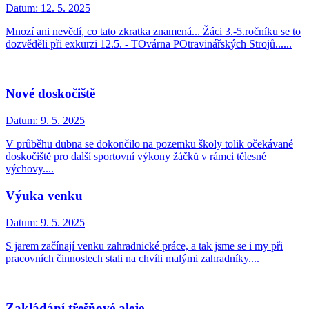
Datum:
12. 5. 2025
Mnozí ani nevědí, co tato zkratka znamená... Žáci 3.-5.ročníku se to
dozvěděli při exkurzi 12.5. - TOvárna POtravinářských Strojů......
Nové doskočiště
Datum:
9. 5. 2025
V průběhu dubna se dokončilo na pozemku školy tolik očekávané
doskočiště pro další sportovní výkony žáčků v rámci tělesné
výchovy....
Výuka venku
Datum:
9. 5. 2025
S jarem začínají venku zahradnické práce, a tak jsme se i my při
pracovních činnostech stali na chvíli malými zahradníky....
Zakládání třešňové aleje