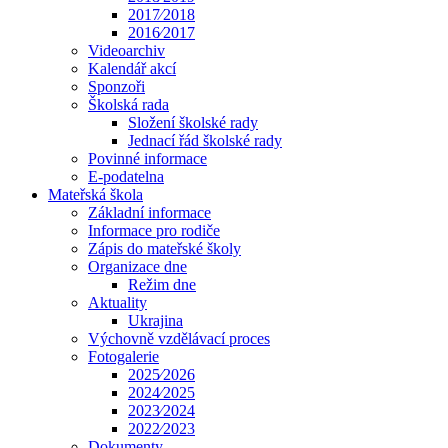
2017⁄2018
2016⁄2017
Videoarchiv
Kalendář akcí
Sponzoři
Školská rada
Složení školské rady
Jednací řád školské rady
Povinné informace
E-podatelna
Mateřská škola
Základní informace
Informace pro rodiče
Zápis do mateřské školy
Organizace dne
Režim dne
Aktuality
Ukrajina
Výchovně vzdělávací proces
Fotogalerie
2025⁄2026
2024⁄2025
2023⁄2024
2022⁄2023
Dokumenty