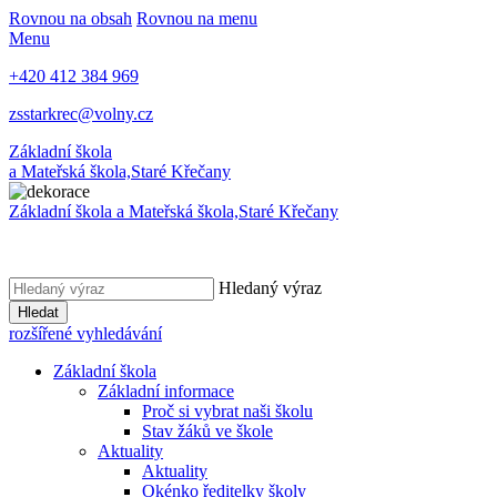
Rovnou na obsah
Rovnou na menu
Menu
+420 412 384 969
zsstarkrec@volny.cz
Základní škola
a Mateřská škola,
Staré Křečany
Základní škola a Mateřská škola,
Staré Křečany
Hledaný výraz
Hledat
rozšířené vyhledávání
Základní škola
Základní informace
Proč si vybrat naši školu
Stav žáků ve škole
Aktuality
Aktuality
Okénko ředitelky školy