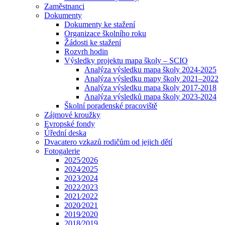
Zaměstnanci
Dokumenty
Dokumenty ke stažení
Organizace školního roku
Žádosti ke stažení
Rozvrh hodin
Výsledky projektu mapa školy – SCIO
Analýza výsledku mapa školy 2024-2025
Analýza výsledku mapy školy 2021–2022
Analýza výsledku mapa školy 2017-2018
Analýza výsledků mapa školy 2023-2024
Školní poradenské pracoviště
Zájmové kroužky
Evropské fondy
Úřední deska
Dvacatero vzkazů rodičům od jejich dětí
Fotogalerie
2025⁄2026
2024⁄2025
2023⁄2024
2022⁄2023
2021⁄2022
2020⁄2021
2019⁄2020
2018⁄2019