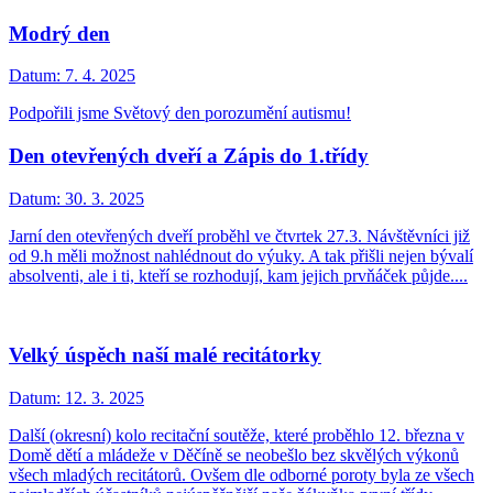
Modrý den
Datum:
7. 4. 2025
Podpořili jsme Světový den porozumění autismu!
Den otevřených dveří a Zápis do 1.třídy
Datum:
30. 3. 2025
Jarní den otevřených dveří proběhl ve čtvrtek 27.3. Návštěvníci již
od 9.h měli možnost nahlédnout do výuky. A tak přišli nejen bývalí
absolventi, ale i ti, kteří se rozhodují, kam jejich prvňáček půjde....
Velký úspěch naší malé recitátorky
Datum:
12. 3. 2025
Další (okresní) kolo recitační soutěže, které proběhlo 12. března v
Domě dětí a mládeže v Děčíně se neobešlo bez skvělých výkonů
všech mladých recitátorů. Ovšem dle odborné poroty byla ze všech