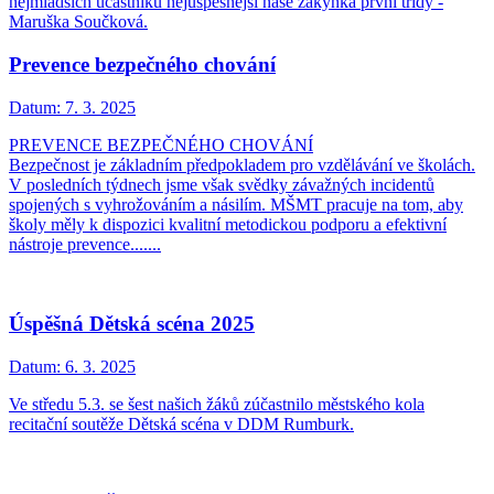
nejmladších účastníků nejúspěšnější naše žákyňka první třídy -
Maruška Součková.
Prevence bezpečného chování
Datum:
7. 3. 2025
PREVENCE BEZPEČNÉHO CHOVÁNÍ
Bezpečnost je základním předpokladem pro vzdělávání ve školách.
V posledních týdnech jsme však svědky závažných incidentů
spojených s vyhrožováním a násilím. MŠMT pracuje na tom, aby
školy měly k dispozici kvalitní metodickou podporu a efektivní
nástroje prevence.......
Úspěšná Dětská scéna 2025
Datum:
6. 3. 2025
Ve středu 5.3. se šest našich žáků zúčastnilo městského kola
recitační soutěže Dětská scéna v DDM Rumburk.