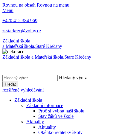
Rovnou na obsah
Rovnou na menu
Menu
+420 412 384 969
zsstarkrec@volny.cz
Základní škola
a Mateřská škola,
Staré Křečany
Základní škola a Mateřská škola,
Staré Křečany
Hledaný výraz
Hledat
rozšířené vyhledávání
Základní škola
Základní informace
Proč si vybrat naši školu
Stav žáků ve škole
Aktuality
Aktuality
Okénko ředitelky školy