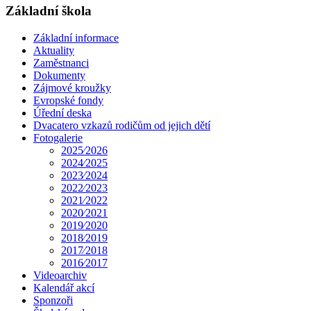
Základní škola
Základní informace
Aktuality
Zaměstnanci
Dokumenty
Zájmové kroužky
Evropské fondy
Úřední deska
Dvacatero vzkazů rodičům od jejich dětí
Fotogalerie
2025⁄2026
2024⁄2025
2023⁄2024
2022⁄2023
2021⁄2022
2020⁄2021
2019⁄2020
2018⁄2019
2017⁄2018
2016⁄2017
Videoarchiv
Kalendář akcí
Sponzoři