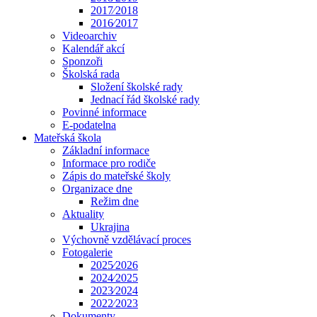
2017⁄2018
2016⁄2017
Videoarchiv
Kalendář akcí
Sponzoři
Školská rada
Složení školské rady
Jednací řád školské rady
Povinné informace
E-podatelna
Mateřská škola
Základní informace
Informace pro rodiče
Zápis do mateřské školy
Organizace dne
Režim dne
Aktuality
Ukrajina
Výchovně vzdělávací proces
Fotogalerie
2025⁄2026
2024⁄2025
2023⁄2024
2022⁄2023
Dokumenty