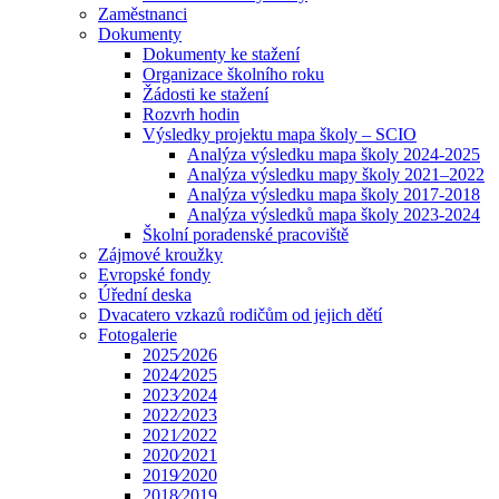
Zaměstnanci
Dokumenty
Dokumenty ke stažení
Organizace školního roku
Žádosti ke stažení
Rozvrh hodin
Výsledky projektu mapa školy – SCIO
Analýza výsledku mapa školy 2024-2025
Analýza výsledku mapy školy 2021–2022
Analýza výsledku mapa školy 2017-2018
Analýza výsledků mapa školy 2023-2024
Školní poradenské pracoviště
Zájmové kroužky
Evropské fondy
Úřední deska
Dvacatero vzkazů rodičům od jejich dětí
Fotogalerie
2025⁄2026
2024⁄2025
2023⁄2024
2022⁄2023
2021⁄2022
2020⁄2021
2019⁄2020
2018⁄2019