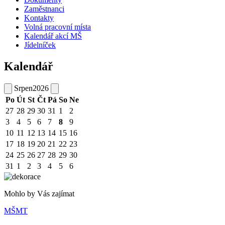
Zaměstnanci
Kontakty
Volná pracovní místa
Kalendář akcí MŠ
Jídelníček
Kalendář
Srpen
2026
Po
Út
St
Čt
Pá
So
Ne
27
28
29
30
31
1
2
3
4
5
6
7
8
9
10
11
12
13
14
15
16
17
18
19
20
21
22
23
24
25
26
27
28
29
30
31
1
2
3
4
5
6
Mohlo by Vás zajímat
MŠMT