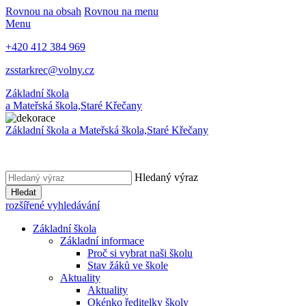
Rovnou na obsah
Rovnou na menu
Menu
+420 412 384 969
zsstarkrec@volny.cz
Základní škola
a Mateřská škola,
Staré Křečany
Základní škola a Mateřská škola,
Staré Křečany
Hledaný výraz
Hledat
rozšířené vyhledávání
Základní škola
Základní informace
Proč si vybrat naši školu
Stav žáků ve škole
Aktuality
Aktuality
Okénko ředitelky školy