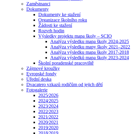
Zaměstnanci
Dokumenty
Dokumenty ke stažení
Organizace školního roku
Žádosti ke stažení
Rozvrh hodin
Výsledky projektu mapa školy – SCIO
Analýza výsledku mapa školy 2024-2025
Analýza výsledku mapy školy 2021–2022
Analýza výsledku mapa školy 2017-2018
Analýza výsledků mapa školy 2023-2024
Školní poradenské pracoviště
Zájmové kroužky
Evropské fondy
Úřední deska
Dvacatero vzkazů rodičům od jejich dětí
Fotogalerie
2025⁄2026
2024⁄2025
2023⁄2024
2022⁄2023
2021⁄2022
2020⁄2021
2019⁄2020
2018⁄2019