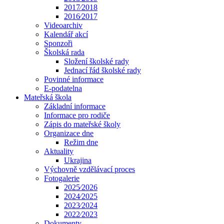
2017⁄2018
2016⁄2017
Videoarchiv
Kalendář akcí
Sponzoři
Školská rada
Složení školské rady
Jednací řád školské rady
Povinné informace
E-podatelna
Mateřská škola
Základní informace
Informace pro rodiče
Zápis do mateřské školy
Organizace dne
Režim dne
Aktuality
Ukrajina
Výchovně vzdělávací proces
Fotogalerie
2025⁄2026
2024⁄2025
2023⁄2024
2022⁄2023
Dokumenty