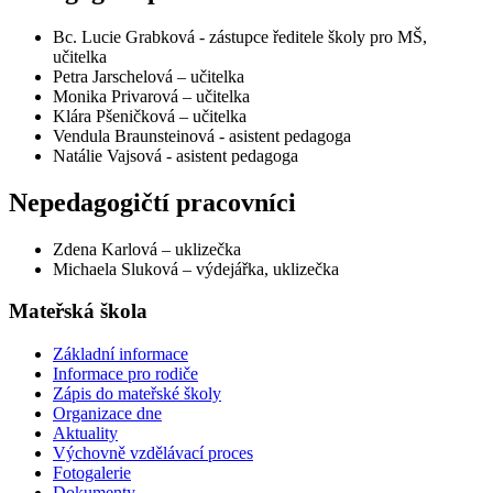
Bc. Lucie Grabková - zástupce ředitele školy pro MŠ,
učitelka
Petra Jarschelová – učitelka
Monika Privarová – učitelka
Klára Pšeničková – učitelka
Vendula Braunsteinová - asistent pedagoga
Natálie Vajsová - asistent pedagoga
Nepedagogičtí pracovníci
Zdena Karlová – uklizečka
Michaela Sluková – výdejářka, uklizečka
Mateřská škola
Základní informace
Informace pro rodiče
Zápis do mateřské školy
Organizace dne
Aktuality
Výchovně vzdělávací proces
Fotogalerie
Dokumenty