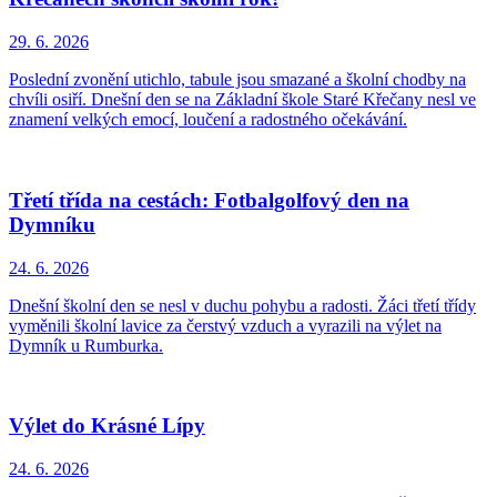
29. 6.
2026
Poslední zvonění utichlo, tabule jsou smazané a školní chodby na
chvíli osiří. Dnešní den se na Základní škole Staré Křečany nesl ve
znamení velkých emocí, loučení a radostného očekávání.
Třetí třída na cestách: Fotbalgolfový den na
Dymníku
24. 6.
2026
Dnešní školní den se nesl v duchu pohybu a radosti. Žáci třetí třídy
vyměnili školní lavice za čerstvý vzduch a vyrazili na výlet na
Dymník u Rumburka.
Výlet do Krásné Lípy
24. 6.
2026