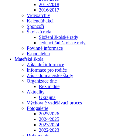
2017⁄2018
2016⁄2017
Videoarchiv
Kalendář akcí
Sponzoři
Školská rada
Složení školské rady
Jednací řád školské rady
Povinné informace
E-podatelna
Mateřská škola
Základní informace
Informace pro rodiče
Zápis do mateřské školy
Organizace dne
Režim dne
Aktuality
Ukrajina
Výchovně vzdělávací proces
Fotogalerie
2025⁄2026
2024⁄2025
2023⁄2024
2022⁄2023
Dokumenty