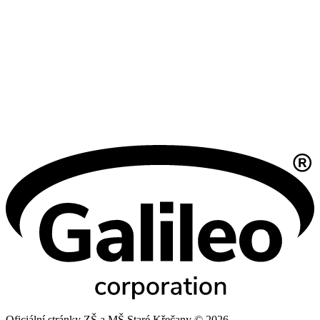
Oficiální stránky ZŠ a MŠ Staré Křečany © 2026