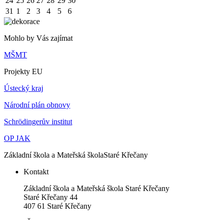
24
25
26
27
28
29
30
31
1
2
3
4
5
6
Mohlo by Vás zajímat
MŠMT
Projekty EU
Ústecký kraj
Národní plán obnovy
Schrödingerův institut
OP JAK
Základní škola a Mateřská škola
Staré Křečany
Kontakt
Základní škola a Mateřská škola Staré Křečany
Staré Křečany 44
407 61 Staré Křečany