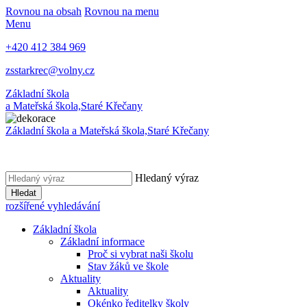
Rovnou na obsah
Rovnou na menu
Menu
+420 412 384 969
zsstarkrec@volny.cz
Základní škola
a Mateřská škola,
Staré Křečany
Základní škola a Mateřská škola,
Staré Křečany
Hledaný výraz
Hledat
rozšířené vyhledávání
Základní škola
Základní informace
Proč si vybrat naši školu
Stav žáků ve škole
Aktuality
Aktuality
Okénko ředitelky školy