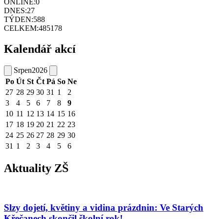
ONLINE:
0
DNES:
27
TÝDEN:
588
CELKEM:
485178
Kalendář akcí
Srpen
2026
Po
Út
St
Čt
Pá
So
Ne
27
28
29
30
31
1
2
3
4
5
6
7
8
9
10
11
12
13
14
15
16
17
18
19
20
21
22
23
24
25
26
27
28
29
30
31
1
2
3
4
5
6
Aktuality ZŠ
Slzy dojetí, květiny a vidina prázdnin: Ve Starých
Křečanech skončil školní rok!