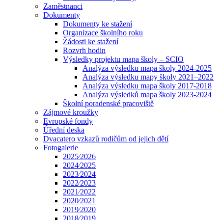
Zaměstnanci
Dokumenty
Dokumenty ke stažení
Organizace školního roku
Žádosti ke stažení
Rozvrh hodin
Výsledky projektu mapa školy – SCIO
Analýza výsledku mapa školy 2024-2025
Analýza výsledku mapy školy 2021–2022
Analýza výsledku mapa školy 2017-2018
Analýza výsledků mapa školy 2023-2024
Školní poradenské pracoviště
Zájmové kroužky
Evropské fondy
Úřední deska
Dvacatero vzkazů rodičům od jejich dětí
Fotogalerie
2025⁄2026
2024⁄2025
2023⁄2024
2022⁄2023
2021⁄2022
2020⁄2021
2019⁄2020
2018⁄2019