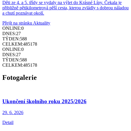
Děti ze 4. a 5. třídy se vydaly na výlet do Krásné Lípy. Čekala je
přibližně pětikilometrová pěší cesta, kterou zvládly s dobrou náladou
a chutí poznávat okolí.
Přejít na stránku Aktuality
ONLINE:
0
DNES:
27
TÝDEN:
588
CELKEM:
485178
ONLINE:
0
DNES:
27
TÝDEN:
588
CELKEM:
485178
Fotogalerie
Ukončení školního roku 2025/2026
29. 6.
2026
Detail