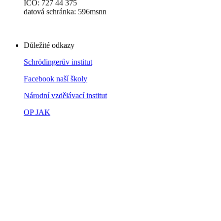
IČO: 727 44 375
datová schránka: 596msnn
Důležité odkazy
Schrödingerův institut
Facebook naší školy
Národní vzdělávací institut
OP JAK