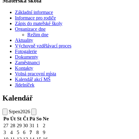
Mateřská škola
Základní informace
Informace pro rodiče
Zápis do mateřské školy
Organizace dne
Režim dne
Aktuality
Výchovně vzdělávací proces
Fotogalerie
Dokumenty
Zaměstnanci
Kontakty
Volná pracovní místa
Kalendář akcí MŠ
Jídelníček
Kalendář
Srpen
2026
Po
Út
St
Čt
Pá
So
Ne
27
28
29
30
31
1
2
3
4
5
6
7
8
9