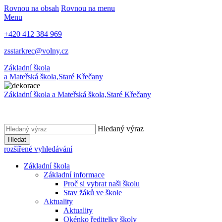
Rovnou na obsah
Rovnou na menu
Menu
+420 412 384 969
zsstarkrec@volny.cz
Základní škola
a Mateřská škola,
Staré Křečany
Základní škola a Mateřská škola,
Staré Křečany
Hledaný výraz
Hledat
rozšířené vyhledávání
Základní škola
Základní informace
Proč si vybrat naši školu
Stav žáků ve škole
Aktuality
Aktuality
Okénko ředitelky školy