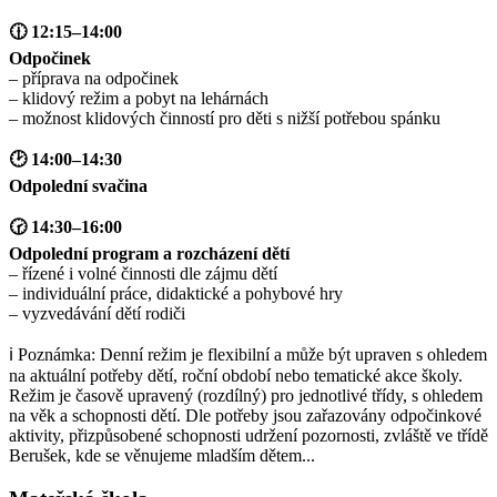
🕧 12:15–14:00
Odpočinek
– příprava na odpočinek
– klidový režim a pobyt na lehárnách
– možnost klidových činností pro děti s nižší potřebou spánku
🕑 14:00–14:30
Odpolední svačina
🕝 14:30–16:00
Odpolední program a rozcházení dětí
– řízené i volné činnosti dle zájmu dětí
– individuální práce, didaktické a pohybové hry
– vyzvedávání dětí rodiči
ℹ️ Poznámka: Denní režim je flexibilní a může být upraven s ohledem
na aktuální potřeby dětí, roční období nebo tematické akce školy.
Režim je časově upravený (rozdílný) pro jednotlivé třídy, s ohledem
na věk a schopnosti dětí. Dle potřeby jsou zařazovány odpočinkové
aktivity, přizpůsobené schopnosti udržení pozornosti, zvláště ve třídě
Berušek, kde se věnujeme mladším dětem...