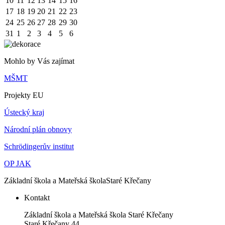
10
11
12
13
14
15
16
17
18
19
20
21
22
23
24
25
26
27
28
29
30
31
1
2
3
4
5
6
Mohlo by Vás zajímat
MŠMT
Projekty EU
Ústecký kraj
Národní plán obnovy
Schrödingerův institut
OP JAK
Základní škola a Mateřská škola
Staré Křečany
Kontakt
Základní škola a Mateřská škola Staré Křečany
Staré Křečany 44