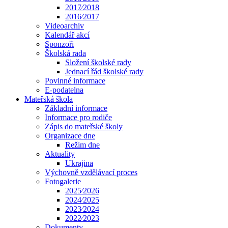
2017⁄2018
2016⁄2017
Videoarchiv
Kalendář akcí
Sponzoři
Školská rada
Složení školské rady
Jednací řád školské rady
Povinné informace
E-podatelna
Mateřská škola
Základní informace
Informace pro rodiče
Zápis do mateřské školy
Organizace dne
Režim dne
Aktuality
Ukrajina
Výchovně vzdělávací proces
Fotogalerie
2025⁄2026
2024⁄2025
2023⁄2024
2022⁄2023
Dokumenty