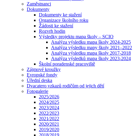
Zaměstnanci
Dokumenty
Dokumenty ke stažení
Organizace školního roku
Žádosti ke stažení
Rozvrh hodin
Výsledky projektu mapa školy – SCIO
Analýza výsledku mapa školy 2024-2025
Analýza výsledku mapy školy 2021–2022
Analýza výsledku mapa školy 2017-2018
Analýza výsledků mapa školy 2023-2024
Školní poradenské pracoviště
Zájmové kroužky
Evropské fondy
Úřední deska
Dvacatero vzkazů rodičům od jejich dětí
Fotogalerie
2025⁄2026
2024⁄2025
2023⁄2024
2022⁄2023
2021⁄2022
2020⁄2021
2019⁄2020
2018⁄2019