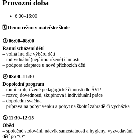
Provozní doba
6:00–16:00
🗓 Denní režim v mateřské škole
🕕 06:00–08:00
Ranní scházení dětí
– volná hra dle výběru dětí
– individuální (nepřímo řízené) činnosti
– podpora adaptace u nově příchozích dětí
🕗 08:00–11:30
Dopolední program
– ranní kruh, řízené pedagogické činnosti dle ŠVP
– rozvoj dovedností, skupinová i individuální práce
– dopolední svačina
– příprava na pobyt venku a pobyt na školní zahradě či vycházka
🕦 11:30–12:15
Oběd
– společné stolování, nácvik samostatnosti a hygieny, vyzvedávání
dětí po "O"