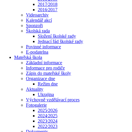
2017⁄2018
2016⁄2017
Videoarchiv
Kalendář akcí
Sponzoři
Školská rada
Složení školské rady
Jednací řád školské rady
Povinné informace
E-podatelna
Mateřská škola
Základní informace
Informace pro rodiče
Zápis do mateřské školy
Organizace dne
Režim dne
Aktuality
Ukrajina
Výchovně vzdělávací proces
Fotogalerie
2025⁄2026
2024⁄2025
2023⁄2024
2022⁄2023
Dokumenty