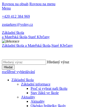
Rovnou na obsah
Rovnou na menu
Menu
+420 412 384 969
zsstarkrec@volny.cz
Základní škola
a Mateřská škola,
Staré Křečany
Základní škola a Mateřská škola,
Staré Křečany
Hledaný výraz
Hledat
rozšířené vyhledávání
Základní škola
Základní informace
Proč si vybrat naši školu
Stav žáků ve škole
Aktuality
Aktuality
Okénko ředitelky školy