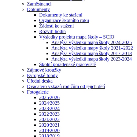
Zaměstnanci
Dokumenty
Dokumenty ke stažení
Organizace školního roku
Žádosti ke stažení
Rozvrh hodin
Výsledky projektu mapa školy – SCIO
Analýza výsledku mapa školy 2024-2025
Analýza výsledku mapy školy 2021–2022
Analýza výsledku mapa školy 2017-2018
Analýza výsledků mapa školy 2023-2024
Školní poradenské pracoviště
Zájmové kroužky
Evropské fondy
Úřední deska
Dvacatero vzkazů rodičům od jejich dětí
Fotogalerie
2025⁄2026
2024⁄2025
2023⁄2024
2022⁄2023
2021⁄2022
2020⁄2021
2019⁄2020
2018⁄2019