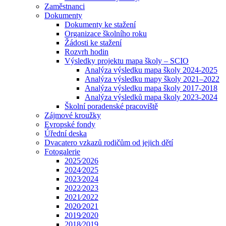
Zaměstnanci
Dokumenty
Dokumenty ke stažení
Organizace školního roku
Žádosti ke stažení
Rozvrh hodin
Výsledky projektu mapa školy – SCIO
Analýza výsledku mapa školy 2024-2025
Analýza výsledku mapy školy 2021–2022
Analýza výsledku mapa školy 2017-2018
Analýza výsledků mapa školy 2023-2024
Školní poradenské pracoviště
Zájmové kroužky
Evropské fondy
Úřední deska
Dvacatero vzkazů rodičům od jejich dětí
Fotogalerie
2025⁄2026
2024⁄2025
2023⁄2024
2022⁄2023
2021⁄2022
2020⁄2021
2019⁄2020
2018⁄2019