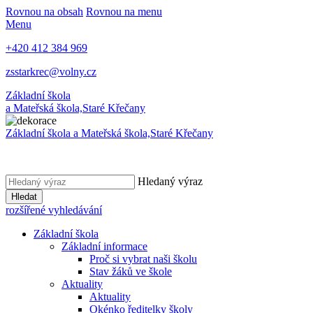
Rovnou na obsah
Rovnou na menu
Menu
+420 412 384 969
zsstarkrec@volny.cz
Základní škola
a Mateřská škola,
Staré Křečany
Základní škola a Mateřská škola,
Staré Křečany
Hledaný výraz
Hledat
rozšířené vyhledávání
Základní škola
Základní informace
Proč si vybrat naši školu
Stav žáků ve škole
Aktuality
Aktuality
Okénko ředitelky školy