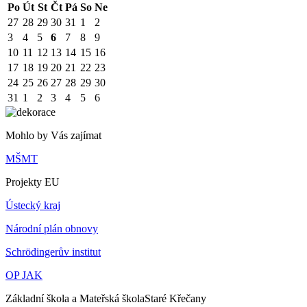
Po
Út
St
Čt
Pá
So
Ne
27
28
29
30
31
1
2
3
4
5
6
7
8
9
10
11
12
13
14
15
16
17
18
19
20
21
22
23
24
25
26
27
28
29
30
31
1
2
3
4
5
6
Mohlo by Vás zajímat
MŠMT
Projekty EU
Ústecký kraj
Národní plán obnovy
Schrödingerův institut
OP JAK
Základní škola a Mateřská škola
Staré Křečany