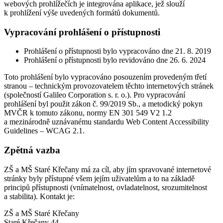
webových prohlížečích je integrována aplikace, jež slouží
k prohlížení výše uvedených formátů dokumentů.
Vypracování prohlášení o přístupnosti
Prohlášení o přístupnosti bylo vypracováno dne 21. 8. 2019
Prohlášení o přístupnosti bylo revidováno dne 26. 6. 2024
Toto prohlášení bylo vypracováno posouzením provedeným třetí
stranou – technickým provozovatelem těchto internetových stránek
(společností Galileo Corporation s. r. o.). Pro vypracování
prohlášení byl použit zákon č. 99/2019 Sb., a metodický pokyn
MVČR k tomuto zákonu, normy EN 301 549 V2 1.2
a mezinárodně uznávanému standardu Web Content Accessibility
Guidelines – WCAG 2.1.
Zpětná vazba
ZŠ a MŠ Staré Křečany má za cíl, aby jím spravované internetové
stránky byly přístupné všem jejím uživatelům a to na základě
principů přístupnosti (vnímatelnost, ovladatelnost, srozumitelnost
a stabilita). Kontakt je:
ZŠ a MŠ Staré Křečany
Staré Křečany 44