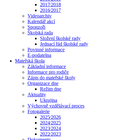
2017⁄2018
2016⁄2017
Videoarchiv
Kalendář akcí
Sponzoři
Školská rada
Složení školské rady
Jednací řád školské rady
Povinné informace
E-podatelna
Mateřská škola
Základní informace
Informace pro rodiče
Zápis do mateřské školy
Organizace dne
Režim dne
Aktuality
Ukrajina
Výchovně vzdělávací proces
Fotogalerie
2025⁄2026
2024⁄2025
2023⁄2024
2022⁄2023
Dokumenty