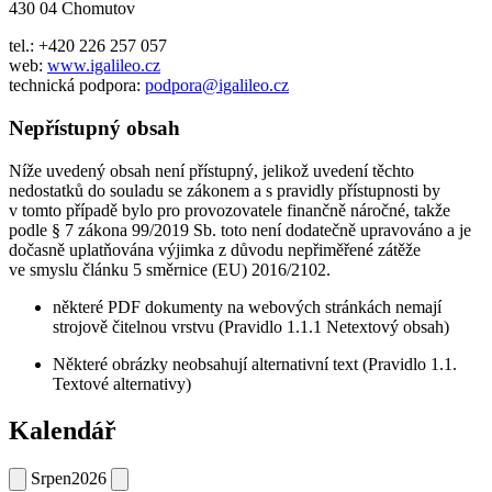
430 04 Chomutov
tel.: +420 226 257 057
web:
www.igalileo.cz
technická podpora:
podpora@igalileo.cz
Nepřístupný obsah
Níže uvedený obsah není přístupný, jelikož uvedení těchto
nedostatků do souladu se zákonem a s pravidly přístupnosti by
v tomto případě bylo pro provozovatele finančně náročné, takže
podle § 7 zákona 99/2019 Sb. toto není dodatečně upravováno a je
dočasně uplatňována výjimka z důvodu nepřiměřené zátěže
ve smyslu článku 5 směrnice (EU) 2016/2102.
některé PDF dokumenty na webových stránkách nemají
strojově čitelnou vrstvu (Pravidlo 1.1.1 Netextový obsah)
Některé obrázky neobsahují alternativní text (Pravidlo 1.1.
Textové alternativy)
Kalendář
Srpen
2026