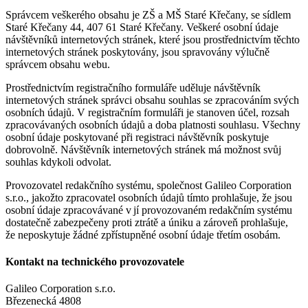
Správcem veškerého obsahu je ZŠ a MŠ Staré Křečany, se sídlem
Staré Křečany 44, 407 61 Staré Křečany. Veškeré osobní údaje
návštěvníků internetových stránek, které jsou prostřednictvím těchto
internetových stránek poskytovány, jsou spravovány výlučně
správcem obsahu webu.
Prostřednictvím registračního formuláře uděluje návštěvník
internetových stránek správci obsahu souhlas se zpracováním svých
osobních údajů. V registračním formuláři je stanoven účel, rozsah
zpracovávaných osobních údajů a doba platnosti souhlasu. Všechny
osobní údaje poskytované při registraci návštěvník poskytuje
dobrovolně. Návštěvník internetových stránek má možnost svůj
souhlas kdykoli odvolat.
Provozovatel redakčního systému, společnost Galileo Corporation
s.r.o., jakožto zpracovatel osobních údajů tímto prohlašuje, že jsou
osobní údaje zpracovávané v jí provozovaném redakčním systému
dostatečně zabezpečeny proti ztrátě a úniku a zároveň prohlašuje,
že neposkytuje žádné zpřístupněné osobní údaje třetím osobám.
Kontakt na technického provozovatele
Galileo Corporation s.r.o.
Březenecká 4808