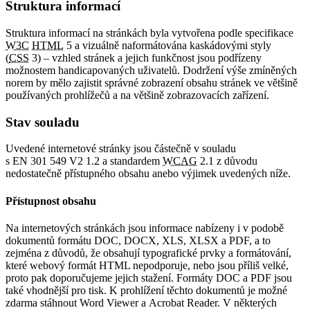
Struktura informací
Struktura informací na stránkách byla vytvořena podle specifikace
W3C
HTML
5 a vizuálně naformátována kaskádovými styly
(
CSS
3) – vzhled stránek a jejich funkčnost jsou podřízeny
možnostem handicapovaných uživatelů. Dodržení výše zmíněných
norem by mělo zajistit správné zobrazení obsahu stránek ve většině
používaných prohlížečů a na většině zobrazovacích zařízení.
Stav souladu
Uvedené internetové stránky jsou částečně v souladu
s EN 301 549 V2 1.2 a standardem
WCAG
2.1 z důvodu
nedostatečně přístupného obsahu anebo výjimek uvedených níže.
Přístupnost obsahu
Na internetových stránkách jsou informace nabízeny i v podobě
dokumentů formátu DOC, DOCX, XLS, XLSX a PDF, a to
zejména z důvodů, že obsahují typografické prvky a formátování,
které webový formát HTML nepodporuje, nebo jsou příliš velké,
proto pak doporučujeme jejich stažení. Formáty DOC a PDF jsou
také vhodnější pro tisk. K prohlížení těchto dokumentů je možné
zdarma stáhnout Word Viewer a Acrobat Reader. V některých