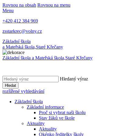
Rovnou na obsah
Rovnou na menu
Menu
+420 412 384 969
zsstarkrec@volny.cz
Základní škola
a Mateřská škola,
Staré Křečany
Základní škola a Mateřská škola,
Staré Křečany
Hledaný výraz
Hledat
rozšířené vyhledávání
Základní škola
Základní informace
Proč si vybrat naši školu
Stav žáků ve škole
Aktuality
Aktuality
Okénko ředitelky školy