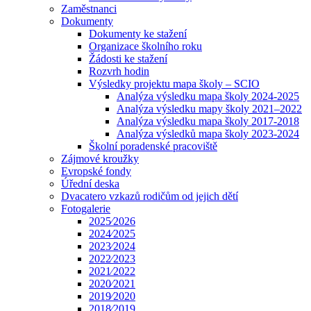
Zaměstnanci
Dokumenty
Dokumenty ke stažení
Organizace školního roku
Žádosti ke stažení
Rozvrh hodin
Výsledky projektu mapa školy – SCIO
Analýza výsledku mapa školy 2024-2025
Analýza výsledku mapy školy 2021–2022
Analýza výsledku mapa školy 2017-2018
Analýza výsledků mapa školy 2023-2024
Školní poradenské pracoviště
Zájmové kroužky
Evropské fondy
Úřední deska
Dvacatero vzkazů rodičům od jejich dětí
Fotogalerie
2025⁄2026
2024⁄2025
2023⁄2024
2022⁄2023
2021⁄2022
2020⁄2021
2019⁄2020
2018⁄2019