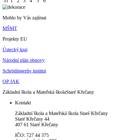
31
1
2
3
4
5
6
Mohlo by Vás zajímat
MŠMT
Projekty EU
Ústecký kraj
Národní plán obnovy
Schrödingerův institut
OP JAK
Základní škola a Mateřská škola
Staré Křečany
Kontakt
Základní škola a Mateřská škola Staré Křečany
Staré Křečany 44
407 61 Staré Křečany
IČO: 727 44 375