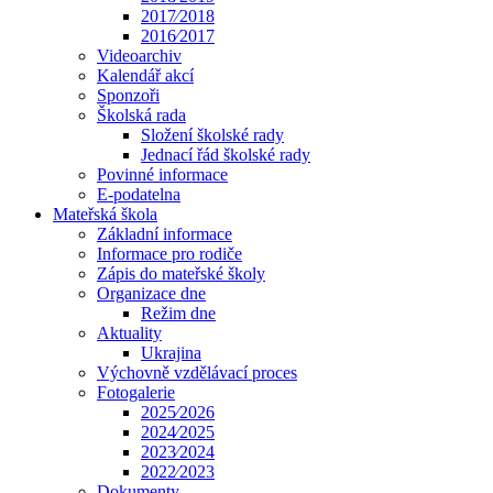
2017⁄2018
2016⁄2017
Videoarchiv
Kalendář akcí
Sponzoři
Školská rada
Složení školské rady
Jednací řád školské rady
Povinné informace
E-podatelna
Mateřská škola
Základní informace
Informace pro rodiče
Zápis do mateřské školy
Organizace dne
Režim dne
Aktuality
Ukrajina
Výchovně vzdělávací proces
Fotogalerie
2025⁄2026
2024⁄2025
2023⁄2024
2022⁄2023
Dokumenty