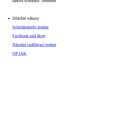
datová schránka: 596msnn
Důležité odkazy
Schrödingerův institut
Facebook naší školy
Národní vzdělávací institut
OP JAK