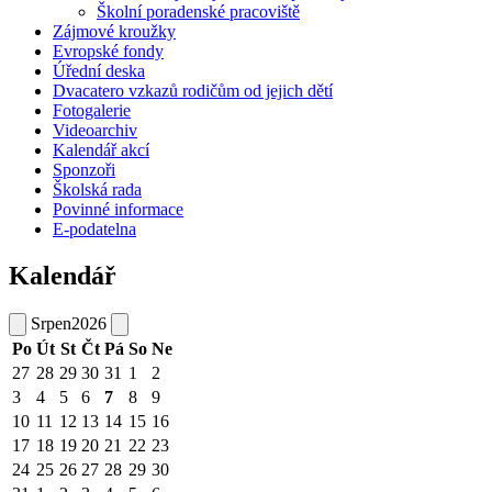
Školní poradenské pracoviště
Zájmové kroužky
Evropské fondy
Úřední deska
Dvacatero vzkazů rodičům od jejich dětí
Fotogalerie
Videoarchiv
Kalendář akcí
Sponzoři
Školská rada
Povinné informace
E-podatelna
Kalendář
Srpen
2026
Po
Út
St
Čt
Pá
So
Ne
27
28
29
30
31
1
2
3
4
5
6
7
8
9
10
11
12
13
14
15
16
17
18
19
20
21
22
23
24
25
26
27
28
29
30