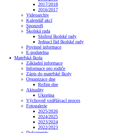
2017⁄2018
2016⁄2017
Videoarchiv
Kalendář akcí
Sponzoři
Školská rada
Složení školské rady
Jednací řád školské rady
Povinné informace
E-podatelna
Mateřská škola
Základní informace
Informace pro rodiče
Zápis do mateřské školy
Organizace dne
Režim dne
Aktuality
Ukrajina
Výchovně vzdělávací proces
Fotogalerie
2025⁄2026
2024⁄2025
2023⁄2024
2022⁄2023
Dokumenty