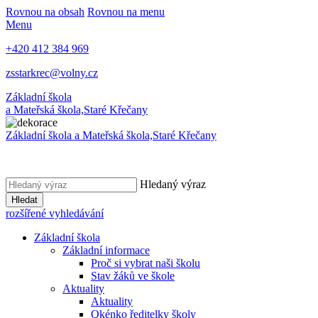
Rovnou na obsah
Rovnou na menu
Menu
+420 412 384 969
zsstarkrec@volny.cz
Základní škola
a Mateřská škola,
Staré Křečany
Základní škola a Mateřská škola,
Staré Křečany
Hledaný výraz
Hledat
rozšířené vyhledávání
Základní škola
Základní informace
Proč si vybrat naši školu
Stav žáků ve škole
Aktuality
Aktuality
Okénko ředitelky školy