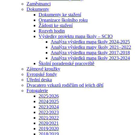
Zaměstnanci
Dokumenty
Dokumenty ke stažení
Organizace školního roku
Žádosti ke stažení
Rozvrh hodin
Výsledky projektu mapa školy – SCIO
Analýza výsledku mapa školy 2024-2025
Analýza výsledku mapy školy 2021–2022
Analýza výsledku mapa školy 2017-2018
Analýza výsledků mapa školy 2023-2024
Školní poradenské pracoviště
Zájmové kroužky
Evropské fondy
Úřední deska
Dvacatero vzkazů rodičům od jejich dětí
Fotogalerie
2025⁄2026
2024⁄2025
2023⁄2024
2022⁄2023
2021⁄2022
2020⁄2021
2019⁄2020
2018⁄2019