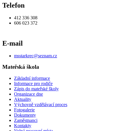
Telefon
412 336 308
606 023 372
E-mail
msstarkrec@seznam.cz
Mateřská škola
Základní informace
Informace pro rodiče
Zápis do mateřské školy
Organizace dne
Aktuality
Výchovně vzdělávací proces
Fotogalerie
Dokumenty
Zaměstnanci
Kontakty
Volná pracovní místa