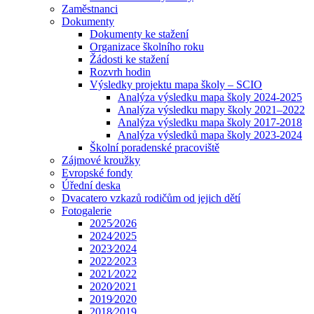
Zaměstnanci
Dokumenty
Dokumenty ke stažení
Organizace školního roku
Žádosti ke stažení
Rozvrh hodin
Výsledky projektu mapa školy – SCIO
Analýza výsledku mapa školy 2024-2025
Analýza výsledku mapy školy 2021–2022
Analýza výsledku mapa školy 2017-2018
Analýza výsledků mapa školy 2023-2024
Školní poradenské pracoviště
Zájmové kroužky
Evropské fondy
Úřední deska
Dvacatero vzkazů rodičům od jejich dětí
Fotogalerie
2025⁄2026
2024⁄2025
2023⁄2024
2022⁄2023
2021⁄2022
2020⁄2021
2019⁄2020
2018⁄2019