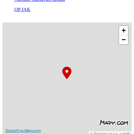
OP JAK
+
−
Zobrazit na Mapy.com
© Seznam.cz a.s. a další