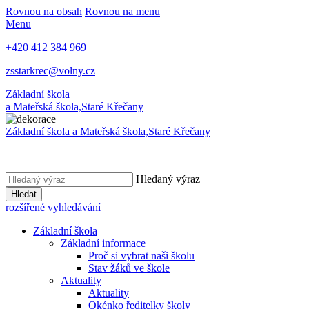
Rovnou na obsah
Rovnou na menu
Menu
+420 412 384 969
zsstarkrec@volny.cz
Základní škola
a Mateřská škola,
Staré Křečany
Základní škola a Mateřská škola,
Staré Křečany
Hledaný výraz
Hledat
rozšířené vyhledávání
Základní škola
Základní informace
Proč si vybrat naši školu
Stav žáků ve škole
Aktuality
Aktuality
Okénko ředitelky školy