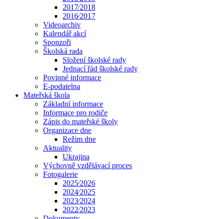
2017⁄2018
2016⁄2017
Videoarchiv
Kalendář akcí
Sponzoři
Školská rada
Složení školské rady
Jednací řád školské rady
Povinné informace
E-podatelna
Mateřská škola
Základní informace
Informace pro rodiče
Zápis do mateřské školy
Organizace dne
Režim dne
Aktuality
Ukrajina
Výchovně vzdělávací proces
Fotogalerie
2025⁄2026
2024⁄2025
2023⁄2024
2022⁄2023
Dokumenty