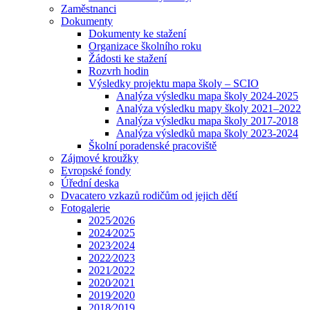
Zaměstnanci
Dokumenty
Dokumenty ke stažení
Organizace školního roku
Žádosti ke stažení
Rozvrh hodin
Výsledky projektu mapa školy – SCIO
Analýza výsledku mapa školy 2024-2025
Analýza výsledku mapy školy 2021–2022
Analýza výsledku mapa školy 2017-2018
Analýza výsledků mapa školy 2023-2024
Školní poradenské pracoviště
Zájmové kroužky
Evropské fondy
Úřední deska
Dvacatero vzkazů rodičům od jejich dětí
Fotogalerie
2025⁄2026
2024⁄2025
2023⁄2024
2022⁄2023
2021⁄2022
2020⁄2021
2019⁄2020
2018⁄2019