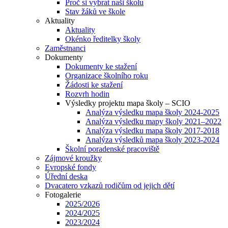
Proč si vybrat naši školu
Stav žáků ve škole
Aktuality
Aktuality
Okénko ředitelky školy
Zaměstnanci
Dokumenty
Dokumenty ke stažení
Organizace školního roku
Žádosti ke stažení
Rozvrh hodin
Výsledky projektu mapa školy – SCIO
Analýza výsledku mapa školy 2024-2025
Analýza výsledku mapy školy 2021–2022
Analýza výsledku mapa školy 2017-2018
Analýza výsledků mapa školy 2023-2024
Školní poradenské pracoviště
Zájmové kroužky
Evropské fondy
Úřední deska
Dvacatero vzkazů rodičům od jejich dětí
Fotogalerie
2025/2026
2024/2025
2023/2024