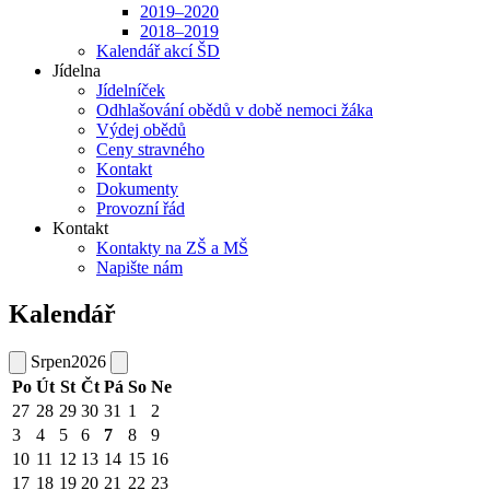
2019–2020
2018–2019
Kalendář akcí ŠD
Jídelna
Jídelníček
Odhlašování obědů v době nemoci žáka
Výdej obědů
Ceny stravného
Kontakt
Dokumenty
Provozní řád
Kontakt
Kontakty na ZŠ a MŠ
Napište nám
Kalendář
Srpen
2026
Po
Út
St
Čt
Pá
So
Ne
27
28
29
30
31
1
2
3
4
5
6
7
8
9
10
11
12
13
14
15
16
17
18
19
20
21
22
23