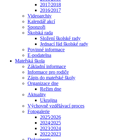
2017⁄2018
2016⁄2017
Videoarchiv
Kalendář akcí
Sponzoři
Školská rada
Složení školské rady
Jednací řád školské rady
Povinné informace
E-podatelna
Mateřská škola
Základní informace
Informace pro rodiče
Zápis do mateřské školy
Organizace dne
Režim dne
Aktuality
Ukrajina
Výchovně vzdělávací proces
Fotogalerie
2025⁄2026
2024⁄2025
2023⁄2024
2022⁄2023
Dokumenty