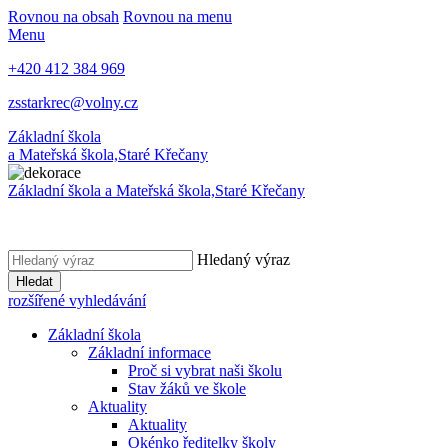
Rovnou na obsah
Rovnou na menu
Menu
+420 412 384 969
zsstarkrec@volny.cz
Základní škola
a Mateřská škola,
Staré Křečany
Základní škola a Mateřská škola,
Staré Křečany
Hledaný výraz
Hledat
rozšířené vyhledávání
Základní škola
Základní informace
Proč si vybrat naši školu
Stav žáků ve škole
Aktuality
Aktuality
Okénko ředitelky školy