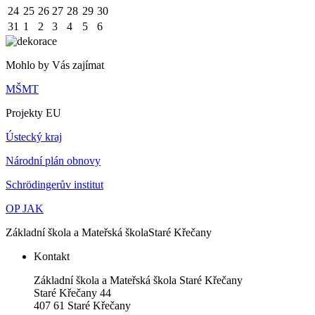
24
25
26
27
28
29
30
31
1
2
3
4
5
6
Mohlo by Vás zajímat
MŠMT
Projekty EU
Ústecký kraj
Národní plán obnovy
Schrödingerův institut
OP JAK
Základní škola a Mateřská škola
Staré Křečany
Kontakt
Základní škola a Mateřská škola Staré Křečany
Staré Křečany 44
407 61 Staré Křečany