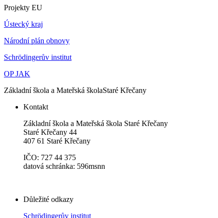
Projekty EU
Ústecký kraj
Národní plán obnovy
Schrödingerův institut
OP JAK
Základní škola a Mateřská škola
Staré Křečany
Kontakt
Základní škola a Mateřská škola Staré Křečany
Staré Křečany 44
407 61 Staré Křečany
IČO: 727 44 375
datová schránka: 596msnn
Důležité odkazy
Schrödingerův institut