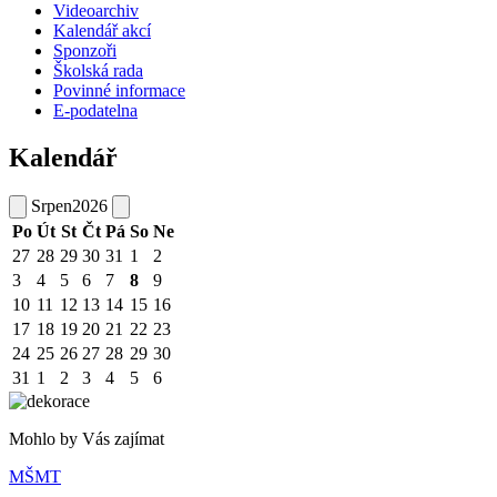
Videoarchiv
Kalendář akcí
Sponzoři
Školská rada
Povinné informace
E-podatelna
Kalendář
Srpen
2026
Po
Út
St
Čt
Pá
So
Ne
27
28
29
30
31
1
2
3
4
5
6
7
8
9
10
11
12
13
14
15
16
17
18
19
20
21
22
23
24
25
26
27
28
29
30
31
1
2
3
4
5
6
Mohlo by Vás zajímat
MŠMT