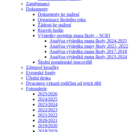
Zaměstnanci
Dokumenty
Dokumenty ke stažení
Organizace školního roku
Žádosti ke stažení
Rozvrh hodin
Výsledky projektu mapa školy – SCIO
Analýza výsledku mapa školy 2024-2025
Analýza výsledku mapy školy 2021–2022
Analýza výsledku mapa školy 2017-2018
Analýza výsledků mapa školy 2023-2024
Školní poradenské pracoviště
Zájmové kroužky
Evropské fondy
Úřední deska
Dvacatero vzkazů rodičům od jejich dětí
Fotogalerie
2025⁄2026
2024⁄2025
2023⁄2024
2022⁄2023
2021⁄2022
2020⁄2021
2019⁄2020
2018⁄2019