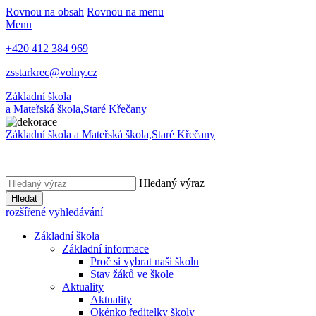
Rovnou na obsah
Rovnou na menu
Menu
+420 412 384 969
zsstarkrec@volny.cz
Základní škola
a Mateřská škola,
Staré Křečany
Základní škola a Mateřská škola,
Staré Křečany
Hledaný výraz
Hledat
rozšířené vyhledávání
Základní škola
Základní informace
Proč si vybrat naši školu
Stav žáků ve škole
Aktuality
Aktuality
Okénko ředitelky školy