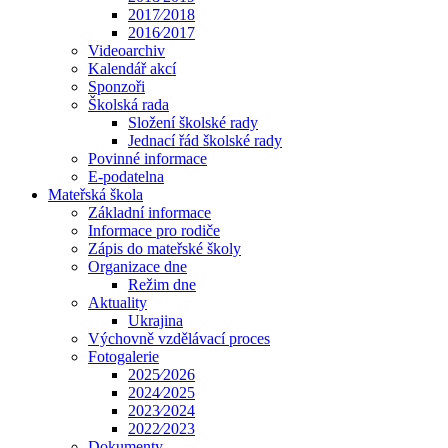
2017⁄2018
2016⁄2017
Videoarchiv
Kalendář akcí
Sponzoři
Školská rada
Složení školské rady
Jednací řád školské rady
Povinné informace
E-podatelna
Mateřská škola
Základní informace
Informace pro rodiče
Zápis do mateřské školy
Organizace dne
Režim dne
Aktuality
Ukrajina
Výchovně vzdělávací proces
Fotogalerie
2025⁄2026
2024⁄2025
2023⁄2024
2022⁄2023
Dokumenty