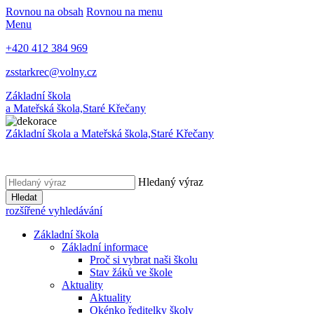
Rovnou na obsah
Rovnou na menu
Menu
+420 412 384 969
zsstarkrec@volny.cz
Základní škola
a Mateřská škola,
Staré Křečany
Základní škola a Mateřská škola,
Staré Křečany
Hledaný výraz
Hledat
rozšířené vyhledávání
Základní škola
Základní informace
Proč si vybrat naši školu
Stav žáků ve škole
Aktuality
Aktuality
Okénko ředitelky školy