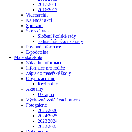
2017⁄2018
2016⁄2017
Videoarchiv
Kalendář akcí
Sponzoři
Školská rada
Složení školské rady
Jednací řád školské rady
Povinné informace
E-podatelna
Mateřská škola
Základní informace
Informace pro rodiče
Zápis do mateřské školy
Organizace dne
Režim dne
Aktuality
Ukrajina
Výchovně vzdělávací proces
Fotogalerie
2025⁄2026
2024⁄2025
2023⁄2024
2022⁄2023
Dokumenty