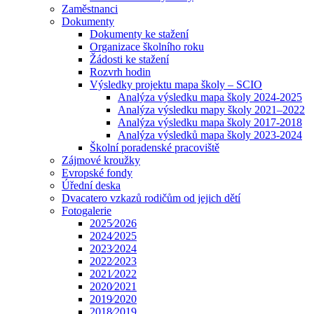
Zaměstnanci
Dokumenty
Dokumenty ke stažení
Organizace školního roku
Žádosti ke stažení
Rozvrh hodin
Výsledky projektu mapa školy – SCIO
Analýza výsledku mapa školy 2024-2025
Analýza výsledku mapy školy 2021–2022
Analýza výsledku mapa školy 2017-2018
Analýza výsledků mapa školy 2023-2024
Školní poradenské pracoviště
Zájmové kroužky
Evropské fondy
Úřední deska
Dvacatero vzkazů rodičům od jejich dětí
Fotogalerie
2025⁄2026
2024⁄2025
2023⁄2024
2022⁄2023
2021⁄2022
2020⁄2021
2019⁄2020
2018⁄2019