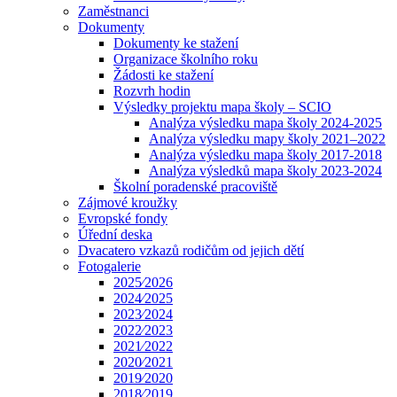
Zaměstnanci
Dokumenty
Dokumenty ke stažení
Organizace školního roku
Žádosti ke stažení
Rozvrh hodin
Výsledky projektu mapa školy – SCIO
Analýza výsledku mapa školy 2024-2025
Analýza výsledku mapy školy 2021–2022
Analýza výsledku mapa školy 2017-2018
Analýza výsledků mapa školy 2023-2024
Školní poradenské pracoviště
Zájmové kroužky
Evropské fondy
Úřední deska
Dvacatero vzkazů rodičům od jejich dětí
Fotogalerie
2025⁄2026
2024⁄2025
2023⁄2024
2022⁄2023
2021⁄2022
2020⁄2021
2019⁄2020
2018⁄2019