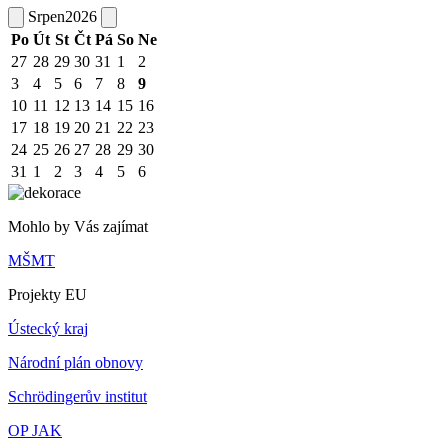
Srpen
2026
Po
Út
St
Čt
Pá
So
Ne
27
28
29
30
31
1
2
3
4
5
6
7
8
9
10
11
12
13
14
15
16
17
18
19
20
21
22
23
24
25
26
27
28
29
30
31
1
2
3
4
5
6
Mohlo by Vás zajímat
MŠMT
Projekty EU
Ústecký kraj
Národní plán obnovy
Schrödingerův institut
OP JAK