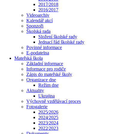
2017⁄2018
2016⁄2017
Videoarchiv
Kalendář akcí
Sponzoři
Školská rada
Složení školské rady
Jednací řád školské rady
Povinné informace
E-podatelna
Mateřská škola
Základní informace
Informace pro rodiče
Zápis do mateřské školy
Organizace dne
Režim dne
Aktuality
Ukrajina
Výchovně vzdělávací proces
Fotogalerie
2025⁄2026
2024⁄2025
2023⁄2024
2022⁄2023
Dokumenty